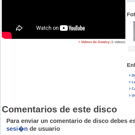
Fo
Videos de Greeicy
(1 videos)
En
D
Le
C
V
Comentarios de este disco
Para enviar un comentario de disco debes e
sesi�n
de usuario