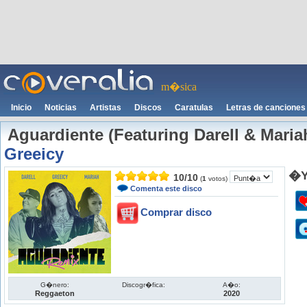
m�sica
Inicio
Noticias
Artistas
Discos
Caratulas
Letras de canciones
Aguardiente (Featuring Darell & Maria
Greeicy
�Y
10
/
10
(
1
votos)
Comenta este disco
Comprar disco
G�nero:
Discogr�fica:
A�o:
Reggaeton
2020