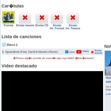
Car�tulas
Frontal
Enviar trasera
Enviar CD
Enviar
Enviar
Int. Frontal
Int. Trasera
Lista de canciones
Disco 1
Not
Enviar
Video
1
Aguardiente (Feat. Darell & Mariah) (Remix)
Letra
acorde
�Tienes alg�n acorde de canci�n que nos falta? �Env�anoslo!
Video destacado
Gre
son
La c
insp
Lee