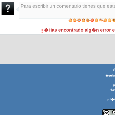
�Has encontrado alg�n error e
�quier
p
dar
pol�t