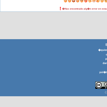
�Has encontrado alg�n error en est
�quier
p
dar
pol�t
C