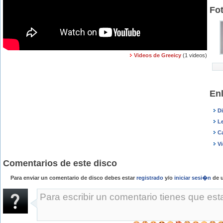
Fo
Videos de Greeicy
(1 videos)
En
D
Le
C
V
Comentarios de este disco
Para enviar un comentario de disco debes estar
registrado
y/o
iniciar sesi�n
de u