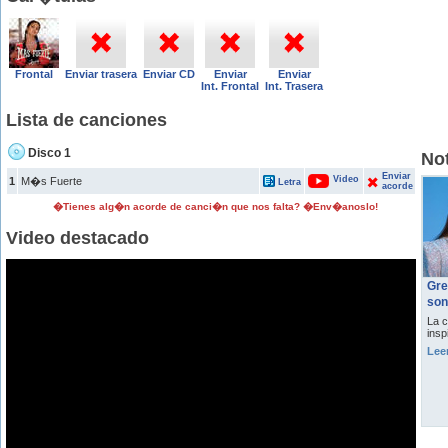
Frontal
Enviar trasera
Enviar CD
Enviar
Enviar
Int. Frontal
Int. Trasera
Lista de canciones
Disco 1
Not
Enviar
Video
1
M�s Fuerte
Letra
acorde
�Tienes alg�n acorde de canci�n que nos falta? �Env�anoslo!
Video destacado
Gre
son
La c
insp
Lee