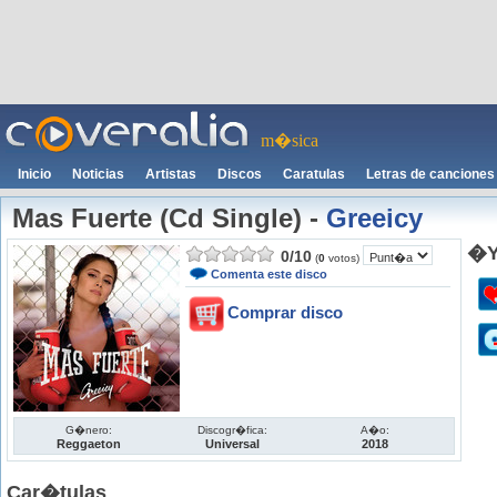
m�sica
Inicio
Noticias
Artistas
Discos
Caratulas
Letras de canciones
Mas Fuerte (Cd Single)
-
Greeicy
�Y
0
/
10
(
0
votos)
Comenta este disco
Comprar disco
G�nero:
Discogr�fica:
A�o:
Reggaeton
Universal
2018
Car�tulas