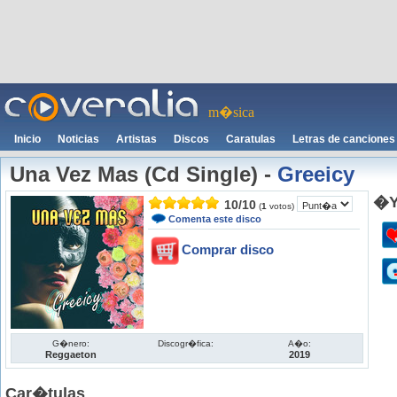
m�sica
Inicio
Noticias
Artistas
Discos
Caratulas
Letras de canciones
Una Vez Mas (Cd Single)
-
Greeicy
�Y
10
/
10
(
1
votos)
Comenta este disco
Comprar disco
G�nero:
Discogr�fica:
A�o:
Reggaeton
2019
Car�tulas