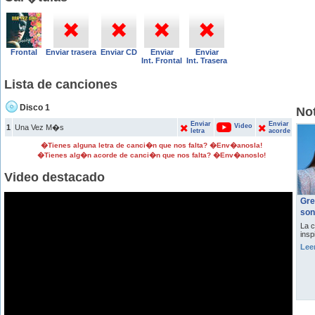
Frontal
Enviar trasera
Enviar CD
Enviar
Enviar
Int. Frontal
Int. Trasera
Lista de canciones
Disco 1
Not
Enviar
Enviar
Video
1
Una Vez M�s
letra
acorde
�Tienes alguna letra de canci�n que nos falta? �Env�anosla!
�Tienes alg�n acorde de canci�n que nos falta? �Env�anoslo!
Video destacado
Gre
son
La c
insp
Lee