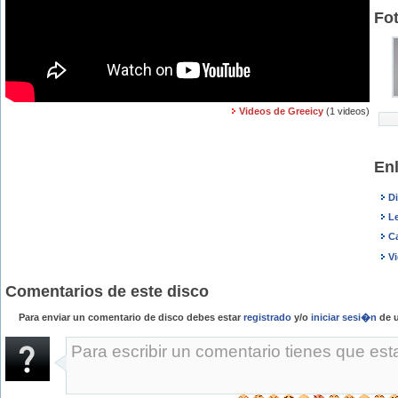
Fo
Videos de Greeicy
(1 videos)
En
D
Le
C
V
Comentarios de este disco
Para enviar un comentario de disco debes estar
registrado
y/o
iniciar sesi�n
de u