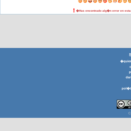
�Has encontrado alg�n error en est
�quier
p
dar
pol�t
C