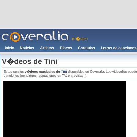
m�sica
Inicio
Noticias
Artistas
Discos
Caratulas
Letras de canciones
V�deos de Tini
Tini
Estos son los
v�deos musicales de
disponibles en Coveralia. Los videoclips puede
canciones (conciertos, actuaciones en TV, entrevista...).