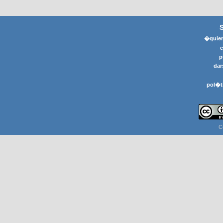
�quier
p
dar
pol�t
C