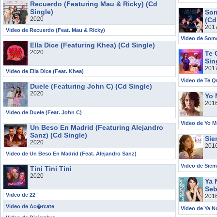
Recuerdo (Featuring Mau & Ricky) (Cd
Single)
Som
2020
(Cd
201
Video de Recuerdo (Feat. Mau & Ricky)
Video de Somo
Ella Dice (Featuring Khea) (Cd Single)
2020
Te 
Sin
201
Video de Ella Dice (Feat. Khea)
Video de Te Q
Duele (Featuring John C) (Cd Single)
2020
Yo 
201
Video de Duele (Feat. John C)
Video de Yo 
Un Beso En Madrid (Featuring Alejandro
Sanz) (Cd Single)
Sie
2020
201
Video de Un Beso En Madrid (Feat. Alejandro Sanz)
Video de Siem
Tini Tini Tini
2020
Ya 
Seb
Video de 22
201
Video de Ac�rcate
Video de Ya N