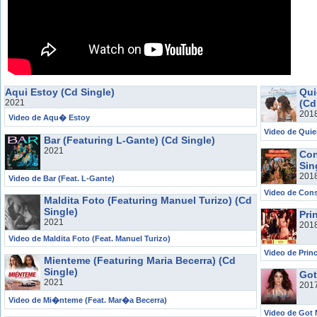
Aqui Estoy (Cd Single)
Qui
2021
(Cd
201
Video de Aqu� Estoy
Video de Quie
Bar (Featuring L-Gante) (Cd Single)
2021
Con
Sin
201
Video de Bar (Feat. L-Gante)
Video de Cons
Maldita Foto (Featuring Manuel Turizo) (Cd
Single)
Pri
2021
201
Video de Maldita Foto (Feat. Manuel Turizo)
Video de Prin
Mienteme (Featuring Maria Becerra) (Cd
Single)
Got
2021
201
Video de Mi�nteme (Feat. Mar�a Becerra)
Video de Got 