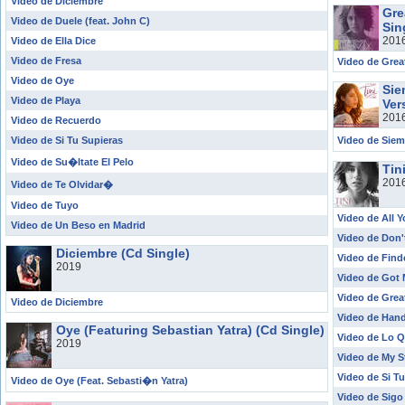
Video de Diciembre
Gre
Video de Duele (feat. John C)
Sin
201
Video de Ella Dice
Video de Fresa
Video de Gre
Video de Oye
Sie
Video de Playa
Ver
201
Video de Recuerdo
Video de Si Tu Supieras
Video de Siem
Video de Su�ltate El Pelo
Tin
201
Video de Te Olvidar�
Video de Tuyo
Video de All 
Video de Un Beso en Madrid
Video de Don'
Diciembre (Cd Single)
Video de Find
2019
Video de Got 
Video de Grea
Video de Diciembre
Video de Hand
Oye (Featuring Sebastian Yatra) (Cd Single)
Video de Lo Q
2019
Video de My S
Video de Si Tu
Video de Oye (Feat. Sebasti�n Yatra)
Video de Sigo