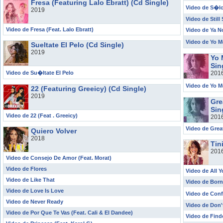
Fresa (Featuring Lalo Ebratt) (Cd Single)
Video de S�l
2019
Video de Still
Video de Fresa (Feat. Lalo Ebratt)
Video de Ya N
Video de Yo 
Sueltate El Pelo (Cd Single)
2019
Yo 
Sin
Video de Su�ltate El Pelo
201
Video de Yo M
22 (Featuring Greeicy) (Cd Single)
2019
Gre
Sin
Video de 22 (Feat . Greeicy)
201
Video de Grea
Quiero Volver
2018
Tin
201
Video de Consejo De Amor (Feat. Morat)
Video de Flores
Video de All 
Video de Like That
Video de Born
Video de Love Is Love
Video de Co
Video de Never Ready
Video de Don'
Video de Por Que Te Vas (Feat. Cali & El Dandee)
Video de Find